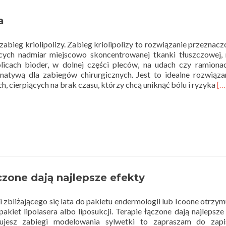
lato
a
zabieg kriolipolizy. Zabieg kriolipolizy to rozwiązanie przeznacz
cych nadmiar miejscowo skoncentrowanej tkanki tłuszczowej, 
licach bioder, w dolnej części pleców, na udach czy ramiona
natywą dla zabiegów chirurgicznych. Jest to idealne rozwiąza
Re
h, cierpiących na brak czasu, którzy chcą uniknąć bólu i ryzyka
[…
mo
ab
Kr
czone dają najlepsze efekty
i zbliżającego się lata do pakietu endermologii lub Icoone otrzym
akiet lipolasera albo liposukcji. Terapie łączone dają najlepsze
anujesz zabiegi modelowania sylwetki to zapraszam do zap