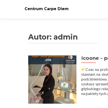
Centrum Carpe Diem
Autor:
admin
Icoone – p
Nawigacja
po
Czas na prof
stawiam na sku
wpisach
podciśnieniowy
szukasz sprawdz
głębokiego rela
na pakiety tyc