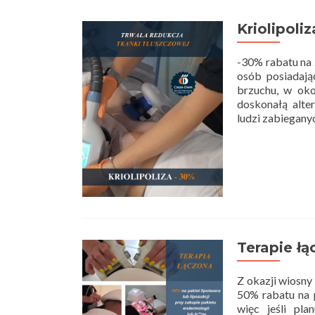
Kriolipoliz
-30% rabatu na 
osób posiadają
brzuchu, w oko
doskonałą alter
ludzi zabieganyc
Terapie łą
Z okazji wiosny 
50% rabatu na p
więc jeśli pl