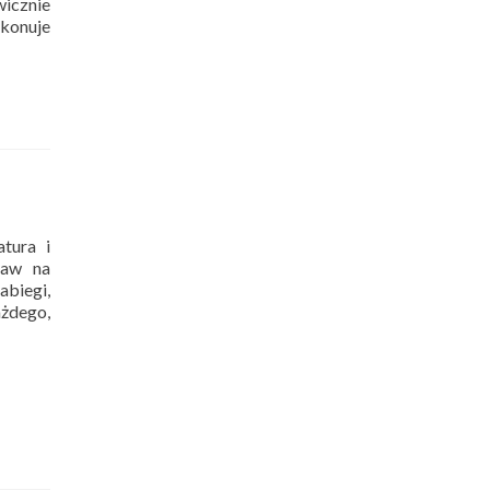
wicznie
ykonuje
tura i
taw na
abiegi,
żdego,