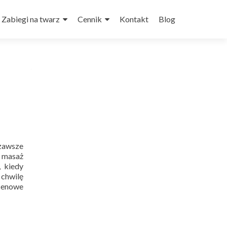
Zabiegi na twarz
Cennik
Kontakt
Blog
zawsze
e masaż
, kiedy
 chwilę
cenowe