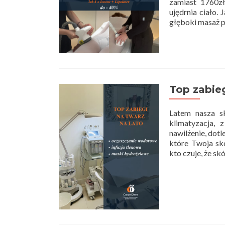
zamiast 1760zł
ujędrnia ciało.
głęboki masaż p
Top zabieg
Latem nasza s
klimatyzacja,
nawilżenie, dotl
które Twoja sk
kto czuje, że s