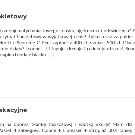
–
profesjonalna
nkietowy
pielęgnacja
Twojej
skóry
rzebuje natychmiastowego blasku, ujędrnienia i odświeżenia? 
 rytuał bankietowy w wyjątkowej cenie! Tylko teraz za pakiet
dekolt) + Supreme C Peel zapłacisz 400 zł zamiast 500 zł. Dlac
tnie działa? Icoone – liftinguje, drenuje i redukuje obrzęki, Su
Read
, napina i dodaje blasku.
[…]
more
about
Rytuał
bankietowy
akacyjne
bu na oporną tkankę tłuszczową i wiotką skórę? Mam dla 
Pakiet 4 zabiegów: Icoone + Lipolaser + strój, aż 30% taniej: