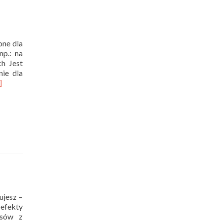
one dla
np.: na
ch Jest
nie dla
ad
]
re
out
iolipoliza
ujesz –
 efekty
isów z