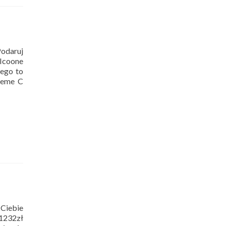
Podaruj
 Icoone
zego to
preme C
Ciebie
 1232zł