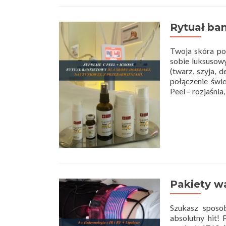
Rytuał ba
Twoja skóra pot
sobie luksusowy
(twarz, szyja, 
połączenie świe
Peel – rozjaśnia
Pakiety w
Szukasz sposo
absolutny hit! 