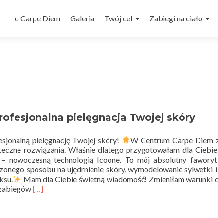
Przejdź
do
o Carpe Diem
Galeria
Twój cel
Zabiegi na ciało
treści
rofesjonalna pielęgnacja Twojej skóry
esjonalną pielęgnację Twojej skóry!
W Centrum Carpe Diem 
teczne rozwiązania. Właśnie dlatego przygotowałam dla Ciebi
 – nowoczesną technologią Icoone. To mój absolutny faworyt
onego sposobu na ujędrnienie skóry, wymodelowanie sylwetki i
ksu.
Mam dla Ciebie świetną wiadomość! Zmieniłam warunki 
Read
h zabiegów
[…]
more
about
Icoone