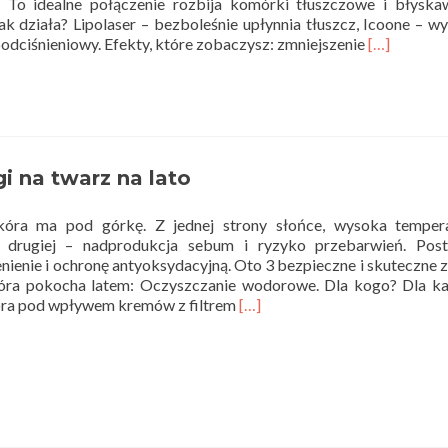
 To idealne połączenie rozbija komórki tłuszczowe i błyska
 Jak działa? Lipolaser – bezboleśnie upłynnia tłuszcz, Icoone – w
Read
odciśnieniowy. Efekty, które zobaczysz: zmniejszenie
[…]
more
about
Pakiety
wakacyjne
i na twarz na lato
kóra ma pod górkę. Z jednej strony słońce, wysoka tempera
 z drugiej – nadprodukcja sebum i ryzyko przebarwień. Pos
enienie i ochronę antyoksydacyjną. Oto 3 bezpieczne i skuteczne z
óra pokocha latem: Oczyszczanie wodorowe. Dla kogo? Dla ka
Read
kóra pod wpływem kremów z filtrem
[…]
more
about
Top
zabiegi
na
twarz
na