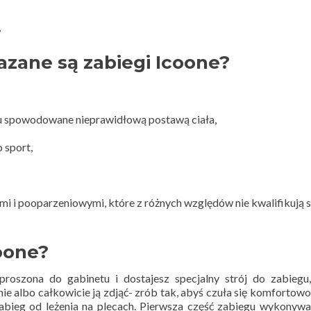
,
azane są zabiegi Icoone?
ku spowodowane nieprawidłową postawą ciała,
 sport,
i i pooparzeniowymi, które z różnych względów nie kwalifikują s
oone?
proszona do gabinetu i dostajesz specjalny strój do zabiegu
nie albo całkowicie ją zdjąć- zrób tak, abyś czuła się komfortowo
zabieg od leżenia na plecach. Pierwsza część zabiegu wykonywa