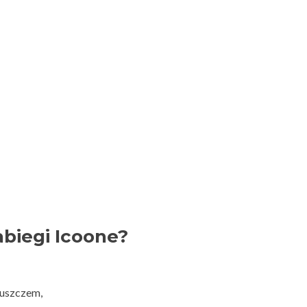
biegi Icoone?
łuszczem,