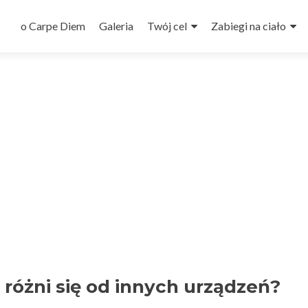
Przejdź
do
o Carpe Diem
Galeria
Twój cel
Zabiegi na ciało
treści
 różni się od innych urządzeń?