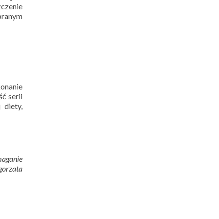
zczenie
ybranym
konanie
ć serii
 diety,
maganie
gorzata