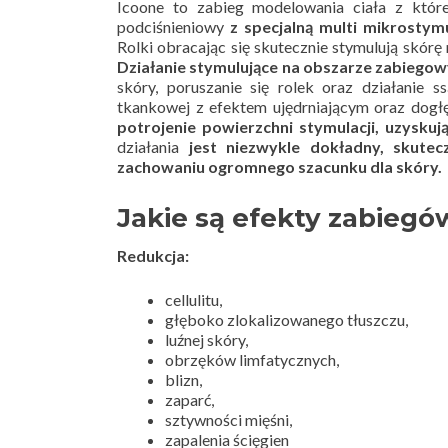
Icoone to zabieg modelowania ciała z któ
podciśnieniowy
z specjalną multi mikrostym
Rolki obracając się skutecznie stymulują skórę 
Działanie stymulujące na obszarze zabiego
skóry, poruszanie się rolek oraz działanie 
tkankowej z efektem ujędrniającym oraz dogł
potrojenie powierzchni stymulacji, uzyskuj
działania
jest niezwykle dokładny, skute
zachowaniu ogromnego szacunku dla skóry.
Jakie są efekty zabiegó
Redukcja:
cellulitu,
głęboko zlokalizowanego tłuszczu,
luźnej skóry,
obrzęków limfatycznych,
blizn,
zaparć,
sztywności mięśni,
zapalenia ścięgien