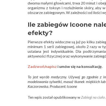
dwoma małymi głowicami, trwa 20 minut i obejmu
organizmu z toksyn i rozluźnienie skóry, aby 
obszarze zabiegowym. W zależności od ilości w
Ile zabiegów Icoone na
efekty?
Pierwsze efekty widoczne są już po kilku zabieg
minimum 1 serii zabiegowej, około 2 razy w tyg
ustalana jest indywidualnie. Dla podtrzyman
aktywności fizycznej oraz wykonywanie zabieg
Zadzwoń/napisz
i umów się na konsultację
.
To jest wyrób medyczny. Używaj go zgodnie z in
modelowania sylwetki, masaż tkanek miękkich lu
Kaczorowska. Producent: Icoone
Ten wpis został opublikowany w
Zabiegi na ciało