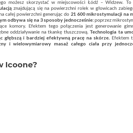
rego możesz skorzystać w miejscowości Łódź – Widzew. To
ulacją
znajdującą się na powierzchni rolek w głowicach zabie
na całej powierzchni
generując do
21 600 mikrostymulacji na m
wym odbywa się na 3 sposoby jednocześnie
: poprzez mikrosty
ssące komory. Efektem tego połączenia jest generowanie gim
ębne oddziaływanie na tkankę tłuszczową.
Technologia ta umo
ąc głębszą i bardziej efektywną pracę na skórze.
Efektem t
czny i wielowymiarowy masaż całego ciała przy jednoc
w Icoone?