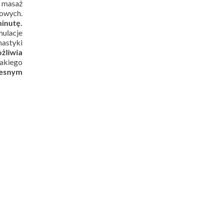
 masaż
gowych.
inutę.
mulacje
nastyki
żliwia
akiego
zesnym