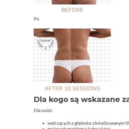
Po
Dla kogo są wskazane za
Dla osób:
walczących z głęboko zlokalizowanym t
mających problem z luźną skórą,