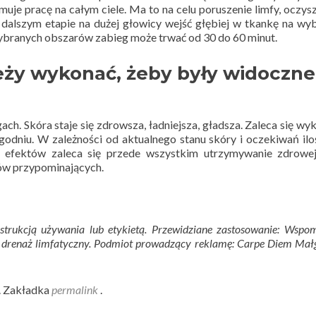
je pracę na całym ciele. Ma to na celu poruszenie limfy, oczys
w dalszym etapie na dużej głowicy wejść głębiej w tkankę na w
ybranych obszarów zabieg może trwać od 30 do 60 minut.
leży wykonać, żeby były widoczne
ach. Skóra staje się zdrowsza, ładniejsza, gładsza. Zaleca się wy
odniu. W zależności od aktualnego stanu skóry i oczekiwań iloś
ia efektów zaleca się przede wszystkim utrzymywanie zdrowej
ów przypominających.
strukcją używania lub etykietą. Przewidziane zastosowanie: Wspo
b drenaż limfatyczny. Podmiot prowadzący reklamę: Carpe Diem Mał
. Zakładka
permalink
.