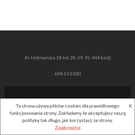
Al. Hetmańska 18 lok 28-29, 92-444 Łódź
604 613 000
Link
Ta strona używa plików cookies dla prawidłowego
X
do
Facebooka
funkcjonowania strony. Zakładamy że akceptujesz naszą
Carpe Diem 2019
politykę tak długo, jak korzystasz ze strony.
Zerif Lite
developed by
ThemeIsle
Zaakceptuj